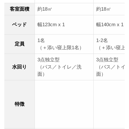
客室面積
約18㎡
約18㎡
ベッド
幅123cm x 1
幅140cm x 1
1名
1-2名
定員
（＋添い寝上限1名）
（＋添い寝上限
3点独立型
3点独立型
水回り
（バス／トイレ／洗
（バス／トイ
面）
面）
特徴