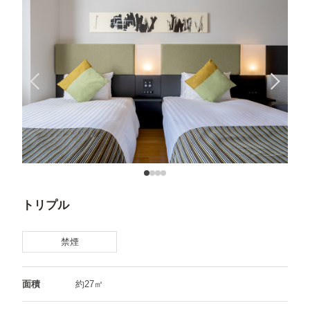
トリプル
禁煙
面積
約27㎡