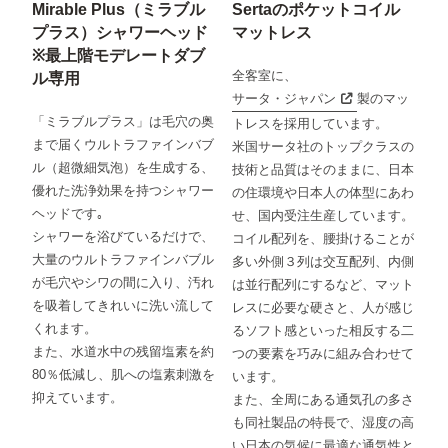
Mirable Plus（ミラブル
Sertaのポケットコイル
プラス）シャワーヘッド
マットレス
※最上階モデレートダブ
全客室に、
ル専用
サータ・ジャパン
製のマッ
「ミラブルプラス」は毛穴の奥
トレスを採用しています。
まで届くウルトラファインバブ
米国サータ社のトップクラスの
ル（超微細気泡）を生成する、
技術と品質はそのままに、日本
優れた洗浄効果を持つシャワー
の住環境や日本人の体型にあわ
ヘッドです｡
せ、国内受注生産しています。
シャワーを浴びているだけで、
コイル配列を、腰掛けることが
大量のウルトラファインバブル
多い外側３列は交互配列、内側
が毛穴やシワの間に入り、汚れ
は並行配列にするなど、マット
を吸着してきれいに洗い流して
レスに必要な硬さと、人が感じ
くれます。
るソフト感といった相反する二
また、水道水中の残留塩素を約
つの要素を巧みに組み合わせて
80％低減し、肌への塩素刺激を
います。
抑えています。
また、全周にある通気孔の多さ
も同社製品の特長で、湿度の高
い日本の気候に最適な通気性と