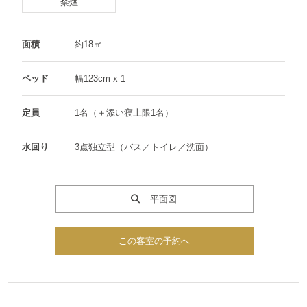
禁煙
面積
約18㎡
ベッド
幅123cm x 1
定員
1名（＋添い寝上限1名）
水回り
3点独立型（バス／トイレ／洗面）
平面図
この客室の予約へ