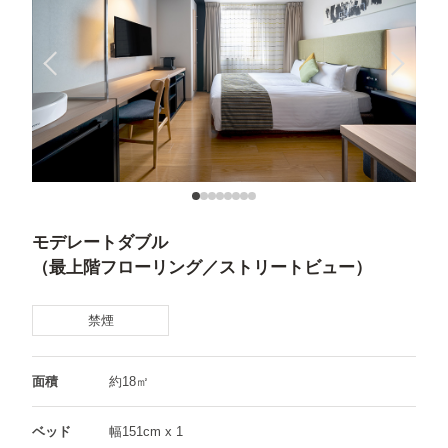
モデレートダブル
（最上階フローリング／
ストリートビュー）
禁煙
面積
約18㎡
ベッド
幅151cm x 1