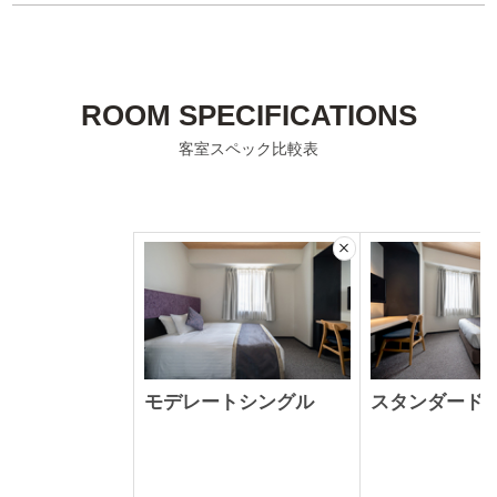
ROOM SPECIFICATIONS
客室スペック比較表
こ
の
列
を
非
表
示
に
モデレートシングル
スタンダード
す
る