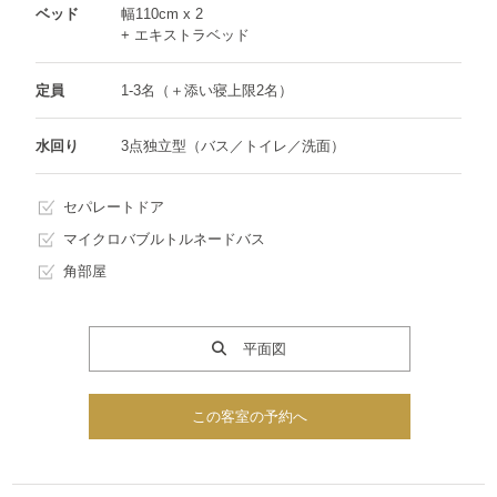
ベッド
幅110cm x 2
+ エキストラベッド
定員
1-3名（＋添い寝上限2名）
水回り
3点独立型（バス／トイレ／洗面）
セパレートドア
マイクロバブルトルネードバス
角部屋
平面図
この客室の予約へ