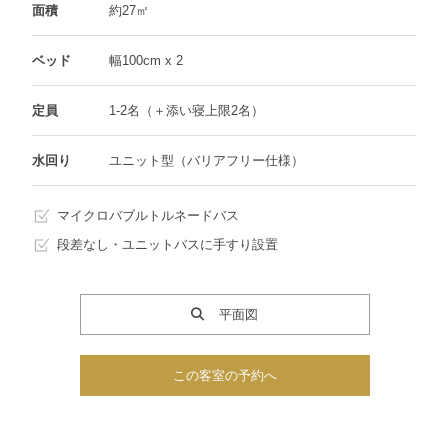
面積
約27㎡
ベッド
幅100cm x 2
定員
1-2名（＋添い寝上限2名）
水回り
ユニット型（バリアフリー仕様）
マイクロバブルトルネードバス
段差なし・ユニットバスに手すり設置
平面図
この客室の予約へ