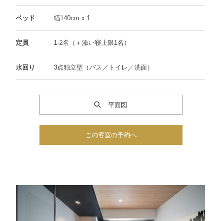
ベッド
幅140cm x 1
定員
1-2名（＋添い寝上限1名）
水回り
3点独立型（バス／トイレ／洗面）
平面図
この客室の予約へ