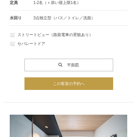
定員
1-2名（＋添い寝上限1名）
水回り
3点独立型（バス／トイレ／洗面）
ストリートビュー（路面電車の景観あり）
セパレートドア
平面図
この客室の予約へ