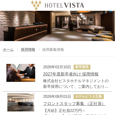
ホテル
Language
日付未定
チェックイン日
ホーム
採用募集情報
ホーム
採用情報
採用募集情報
泊数
室数
大人
ビスタのこだわり
2026年02月10日
新卒採用
泊
室
人/室
2027年度新卒者向け 採用情報
公式サイト予約特典
お子様
株式会社ビスタホテルマネジメントの
人/室
新卒採用について、ご案内しておりま
ビスタグループホテル一覧
す。
2026年08月01日
ホテルビスタ広島
ニュース
フロントスタッフ募集 （正社員）
【月給】正社員22万円～
フォトギャラリー