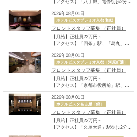
【アクセス】「八丁堀」電停徒歩2分、
「広島」駅徒歩15分
2026年08月01日
よくあるお問合せ
ホテルビスタプレミオ京都 和邸
フロントスタッフ募集 （正社員）
各ホテルからのお知らせ
【月給】正社員22万円～
【アクセス】「四条」駅、「烏丸」駅
ホテルビスタメンバーズクラブ
から徒歩7分、「烏丸御池駅」から徒歩
2026年08月01日
9分
地図から地域を選択してください
ホテルビスタプレミオ京都［河原町通］
採用情報
フロントスタッフ募集 （正社員）
【月給】正社員22万円～
企業情報
【アクセス】「京都市役所前」駅、
「京都河原町」駅、「三条」駅から各
2026年08月01日
徒歩6分
利用規約/ポリシー
ホテルビスタ名古屋［錦］
フロントスタッフ募集 （正社員）
【月給】正社員22万円～
【アクセス】「久屋大通」駅徒歩2分、
「栄」駅徒歩5分