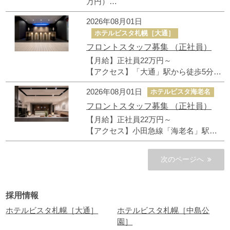
万円）
【アクセス】「東銀座」駅から徒歩3
2026年08月01日
分、「築地市場」駅徒歩4分
ホテルビスタ札幌［大通］
フロントスタッフ募集 （正社員）
【月給】正社員22万円～
【アクセス】「大通」駅から徒歩5分、
「すすきの」駅徒歩4分
2026年08月01日
ホテルビスタ海老名
フロントスタッフ募集 （正社員）
【月給】正社員22万円～
【アクセス】小田急線「海老名」駅徒
歩3分、相鉄線「海老名」駅徒歩5分
次のページへ
採用情報
ホテルビスタ札幌［大通］
ホテルビスタ札幌［中島公
園］