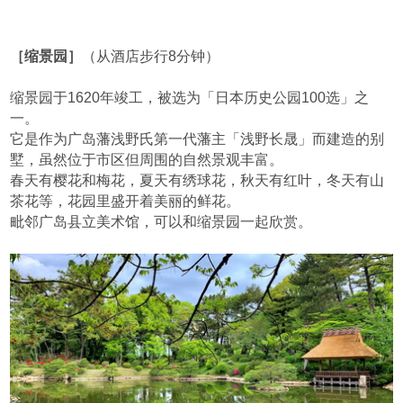
［缩景园］
（从酒店步行8分钟）
缩景园于1620年竣工，被选为「日本历史公园100选」之
一。
它是作为广岛藩浅野氏第一代藩主「浅野长晟」而建造的别
墅，虽然位于市区但周围的自然景观丰富。
春天有樱花和梅花，夏天有绣球花，秋天有红叶，冬天有山
茶花等，花园里盛开着美丽的鲜花。
毗邻广岛县立美术馆，可以和缩景园一起欣赏。