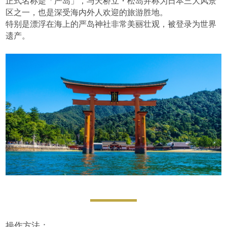
正式名称是「严岛」，与天桥立・松岛并称为日本三大风景
区之一，也是深受海内外人欢迎的旅游胜地。
特别是漂浮在海上的严岛神社非常美丽壮观，被登录为世界
遗产。
操作方法：