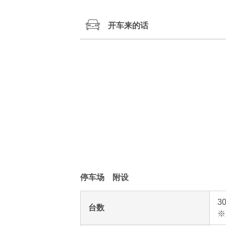
开车来的话
广岛站
南口
广岛机场
山阳高速公路
广岛IC
停车场 附设
3
台数
※