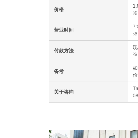
1
价格
※
7
营业时间
※
现
付款方法
※
如
备考
价
T
关于咨询
0