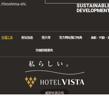
 Hiroshima-shi,
交通工具
附近信息
照片库
官方网站预订特典
条款・约款・
失物招领查询
威斯特酒店组
© 2019 VISTA HOTEL MANAGEMENT CO.,Ltd.
All Rights Reserved.