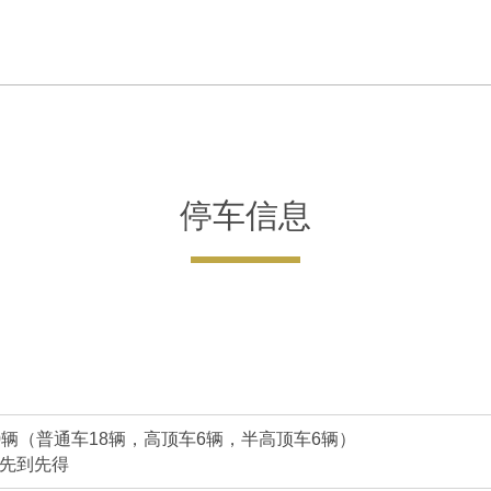
电停
约10分钟
约2分钟
歩行
高速巴士
歩行
广岛巴士中心
约15分钟
约60分钟
约10分钟
沿国道54号线向广岛市内
停车信息
约25分钟
0辆（普通车18辆，高顶车6辆，半高顶车6辆）
先到先得