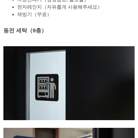
전자레인지（자유롭게 사용해주세요）
제빙기（무료）
동전 세탁（9층）