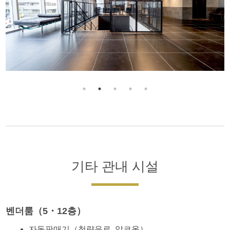
기타 관내 시설
벤더룸（5・12층）
자동판매기（청량음료, 알코올）